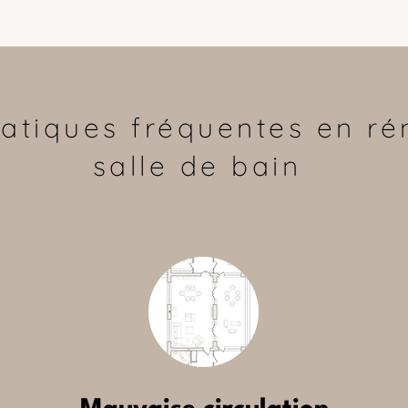
atiques fréquentes en ré
salle de bain