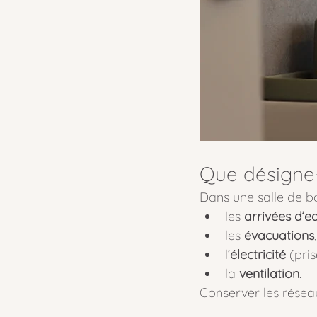
Que désigne-
Dans une salle de ba
les 
arrivées d’e
les 
évacuations
,
l’
électricité
 (pri
la 
ventilation
.
Conserver les réseau