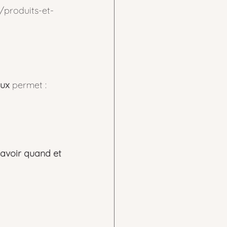
r/produits-et-
aux
 permet :
savoir quand et 