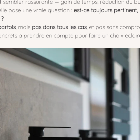
 sembler rassurante — gain de temps, réduction du bu
lle pose une vraie question : 
est-ce toujours pertinent, 
 ?
parfois
, mais 
pas dans tous les cas
, et pas sans compro
oncrets à prendre en compte pour faire un choix éclair