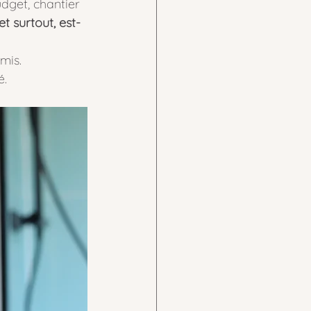
dget, chantier 
et surtout, est-
mis.
é.