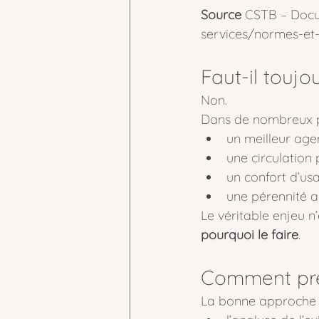
Source 
CSTB – Docu
services/normes-et-
Faut-il toujo
Non.
Dans de nombreux p
un meilleur ag
une circulation p
un confort d’us
une pérennité ac
Le véritable enjeu n
pourquoi le faire
.
Comment pre
La bonne approche r