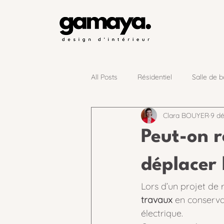
All Posts
Résidentiel
Salle de b
Clara BOUYER
9 dé
Peut-on r
déplacer 
Lors d’un projet de 
travaux
 en conserva
électrique.