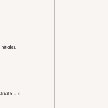
nitiales
.
ricité
, qui 