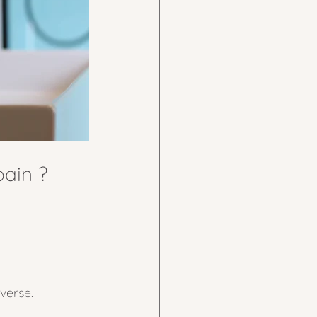
bain ?
nverse.